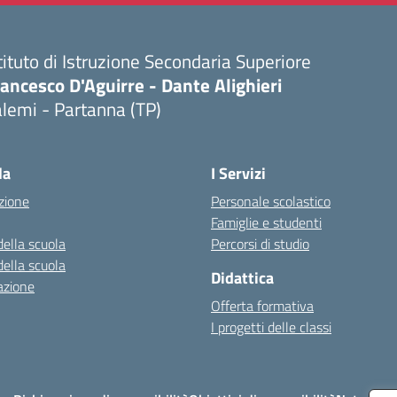
tituto di Istruzione Secondaria Superiore
ancesco D'Aguirre - Dante Alighieri
lemi - Partanna (TP)
Visita la pagina iniziale della scuola
la
I Servizi
zione
Personale scolastico
Famiglie e studenti
della scuola
Percorsi di studio
della scuola
Didattica
azione
Offerta formativa
I progetti delle classi