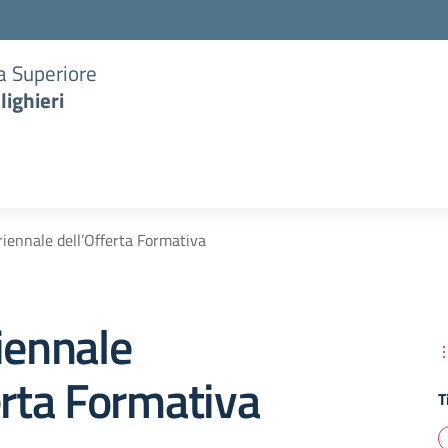
ia Superiore
lighieri
riennale dell’Offerta Formativa
iennale
erta Formativa
T