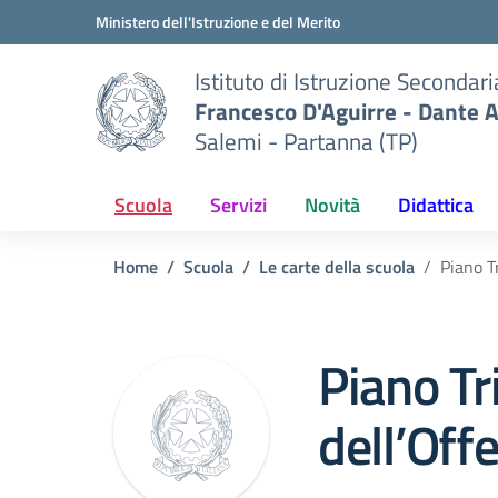
Vai ai contenuti
Vai al menu di navigazione
Vai al footer
Ministero dell'Istruzione e del Merito
Istituto di Istruzione Secondar
Francesco D'Aguirre - Dante A
Salemi - Partanna (TP)
Scuola
Servizi
Novità
Didattica
Home
Scuola
Le carte della scuola
Piano T
Piano Tr
dell’Off