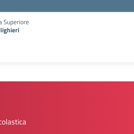
ia Superiore
lighieri
colastica