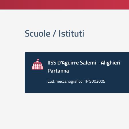
elenco degli organi
Scuole / Istituti
IISS D'Aguirre Salemi - Alighieri
Partanna
Cod. meccanografico: TPIS002005