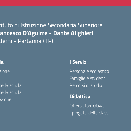
tituto di Istruzione Secondaria Superiore
ancesco D'Aguirre - Dante Alighieri
lemi - Partanna (TP)
Visita la pagina iniziale della scuola
la
I Servizi
zione
Personale scolastico
Famiglie e studenti
della scuola
Percorsi di studio
della scuola
Didattica
azione
Offerta formativa
I progetti delle classi