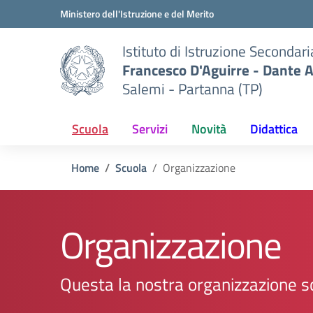
Vai ai contenuti
Vai al menu di navigazione
Vai al footer
Ministero dell'Istruzione e del Merito
Istituto di Istruzione Secondar
Francesco D'Aguirre - Dante A
Salemi - Partanna (TP)
Scuola
Servizi
Novità
Didattica
Home
Scuola
Organizzazione
Organizzazione
Questa la nostra organizzazione s