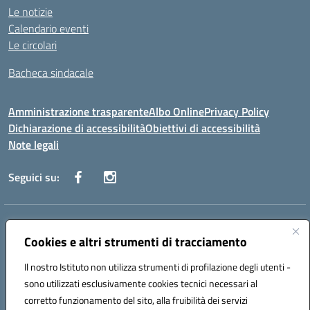
Le notizie
Calendario eventi
Le circolari
Bacheca sindacale
Amministrazione trasparente
Albo Online
Privacy Policy
Dichiarazione di accessibilità
Obiettivi di accessibilità
Note legali
Seguici su:
Indirizzo:
Via San Leonardo - 91018 Salemi
Centralino:
Cookies e altri strumenti di tracciamento
0924 534873 Salemi - 0924534879 Partanna
Email:
tpis002005@istruzione.it
Il nostro Istituto non utilizza strumenti di profilazione degli utenti -
Posta elettronica certificata (PEC):
tpis002005@pec.istruzione.it
sono utilizzati esclusivamente cookies tecnici necessari al
Codice fiscale: 90000320813
corretto funzionamento del sito, alla fruibilità dei servizi
Codice meccanografico:
TPIS002005