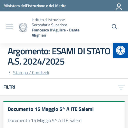
Vai ai contenuti
Vai al menu di navigazione
Vai al footer
Ministero dell'Istruzione e del Merito
Istituto di Istruzione
Secondaria Superiore
Francesco D'Aguirre - Dante
Alighieri
Apr
Argomento: ESAMI DI STATO
A.S. 2024/2025
Stampa / Condividi
FILTRI
Documento 15 Maggio 5^ A ITE Salemi
Documento 15 Maggio 5^ A ITE Salemi