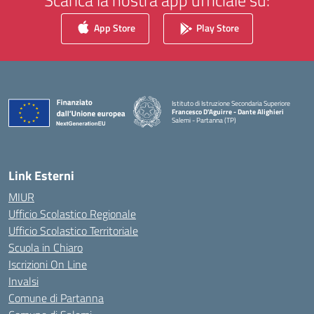
Scarica la nostra app ufficiale su:
App Store
Play Store
Istituto di Istruzione Secondaria Superiore
Francesco D'Aguirre - Dante Alighieri
Salemi - Partanna (TP)
— Visita la pagina iniziale della scuola
Link Esterni
MIUR
Ufficio Scolastico Regionale
Ufficio Scolastico Territoriale
Scuola in Chiaro
Iscrizioni On Line
Invalsi
Comune di Partanna