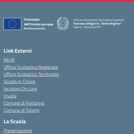
Istituto di Istruzione Secondaria Superiore
Francesco D'Aguirre - Dante Alighieri
Salemi - Partanna (TP)
— Visita la pagina iniziale della scuola
Link Esterni
MIUR
Ufficio Scolastico Regionale
Ufficio Scolastico Territoriale
Scuola in Chiaro
Iscrizioni On Line
Invalsi
Comune di Partanna
Comune di Salemi
La Scuola
Presentazione