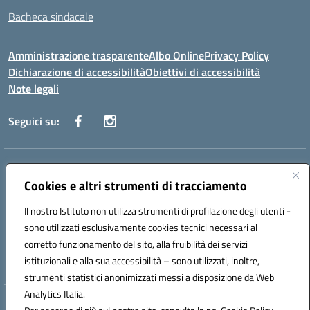
Bacheca sindacale
Amministrazione trasparente
Albo Online
Privacy Policy
Dichiarazione di accessibilità
Obiettivi di accessibilità
Note legali
Seguici su:
Indirizzo:
Via San Leonardo - 91018 Salemi
Centralino:
Cookies e altri strumenti di tracciamento
0924 534873 Salemi - 0924534879 Partanna
Email:
tpis002005@istruzione.it
Il nostro Istituto non utilizza strumenti di profilazione degli utenti -
Posta elettronica certificata (PEC):
tpis002005@pec.istruzione.it
sono utilizzati esclusivamente cookies tecnici necessari al
Codice fiscale: 90000320813
corretto funzionamento del sito, alla fruibilità dei servizi
Codice meccanografico:
TPIS002005
istituzionali e alla sua accessibilità – sono utilizzati, inoltre,
strumenti statistici anonimizzati messi a disposizione da Web
Analytics Italia.
Hosting & Powered by 3D Solution S.r.l.