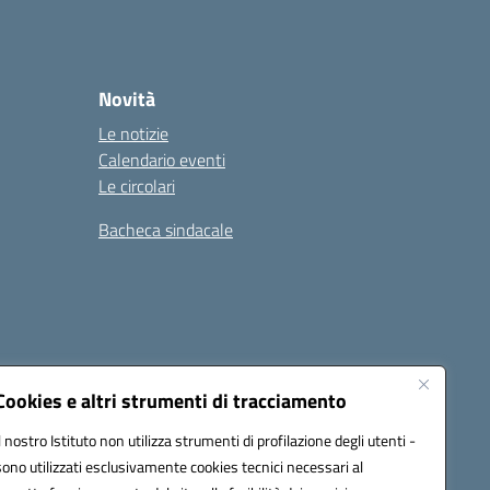
Novità
Le notizie
Calendario eventi
Le circolari
Bacheca sindacale
i
Seguici su:
Cookies e altri strumenti di tracciamento
Il nostro Istituto non utilizza strumenti di profilazione degli utenti -
sono utilizzati esclusivamente cookies tecnici necessari al
icata (PEC):
tpis002005@pec.istruzione.it