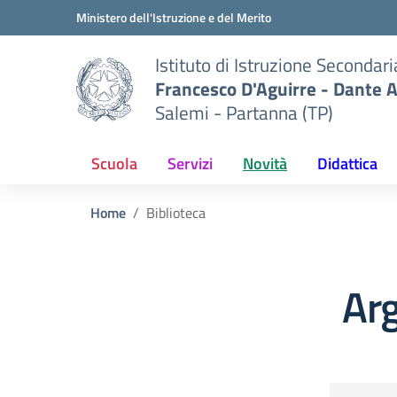
Vai ai contenuti
Vai al menu di navigazione
Vai al footer
Ministero dell'Istruzione e del Merito
Istituto di Istruzione Secondar
Francesco D'Aguirre - Dante A
Salemi - Partanna (TP)
Scuola
Servizi
Novità
Didattica
Home
Biblioteca
Arg