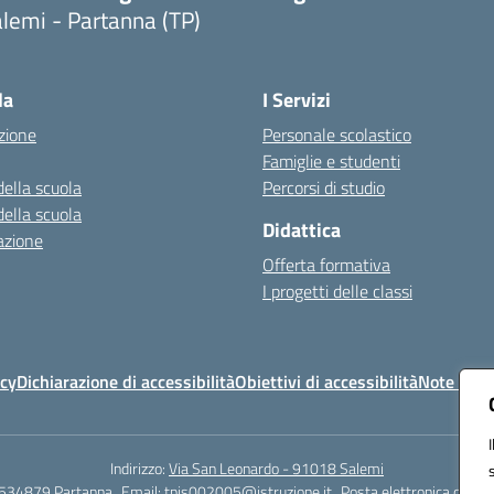
lemi - Partanna (TP)
Visita la pagina iniziale della scuola
la
I Servizi
zione
Personale scolastico
Famiglie e studenti
della scuola
Percorsi di studio
della scuola
Didattica
azione
Offerta formativa
I progetti delle classi
icy
Dichiarazione di accessibilità
Obiettivi di accessibilità
Note legal
Indirizzo:
Via San Leonardo - 91018 Salemi
534879 Partanna
Email:
tpis002005@istruzione.it
Posta elettronica certif