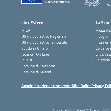
Sa
— 
Link Esterni
La Scuo
MIUR
Presenta
Ufficio Scolastico Regionale
I luoghi
Ufficio Scolastico Territoriale
I numeri 
Scuola in Chiaro
Le carte 
Iscrizioni On Line
Organizz
Invalsi
La storia
Comune di Partanna
Comune di Salemi
Amministrazione trasparente
Albo Online
Privacy Pol
Centralino:
0924 534873 Salemi - 0924