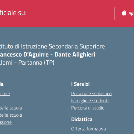
iciale su:
App
tituto di Istruzione Secondaria Superiore
ancesco D'Aguirre - Dante Alighieri
lemi - Partanna (TP)
Visita la pagina iniziale della scuola
la
I Servizi
zione
Personale scolastico
Famiglie e studenti
della scuola
Percorsi di studio
della scuola
Didattica
azione
Offerta formativa