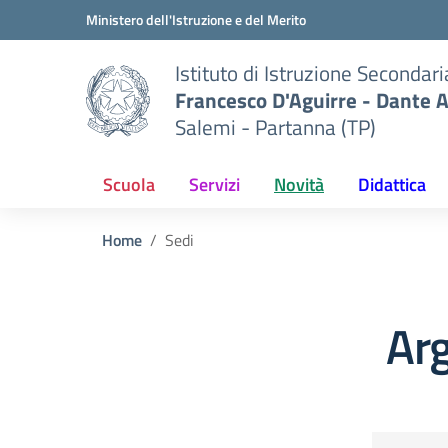
Vai ai contenuti
Vai al menu di navigazione
Vai al footer
Ministero dell'Istruzione e del Merito
Istituto di Istruzione Secondar
Francesco D'Aguirre - Dante A
Salemi - Partanna (TP)
Scuola
Servizi
Novità
Didattica
Home
Sedi
Ar