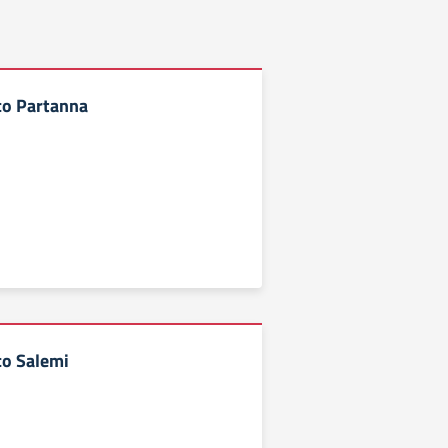
ico Partanna
co Salemi