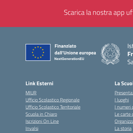
Scarica la nostra app uff
Is
Fr
Sa
— 
Link Esterni
La Scuo
MIUR
Presenta
Ufficio Scolastico Regionale
I luoghi
Ufficio Scolastico Territoriale
I numeri 
Scuola in Chiaro
Le carte 
Iscrizioni On Line
Organizz
Invalsi
La storia