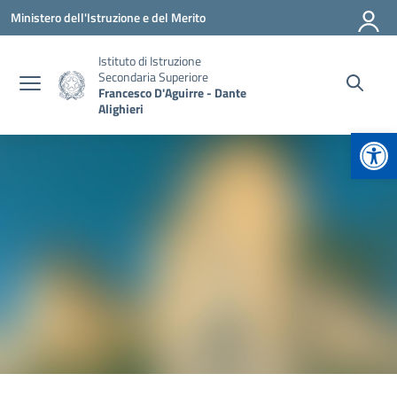
Vai ai contenuti
Vai al menu di navigazione
Vai al footer
Ministero dell'Istruzione e del Merito
Istituto di Istruzione
Secondaria Superiore
Francesco D'Aguirre - Dante
Alighieri
Apr