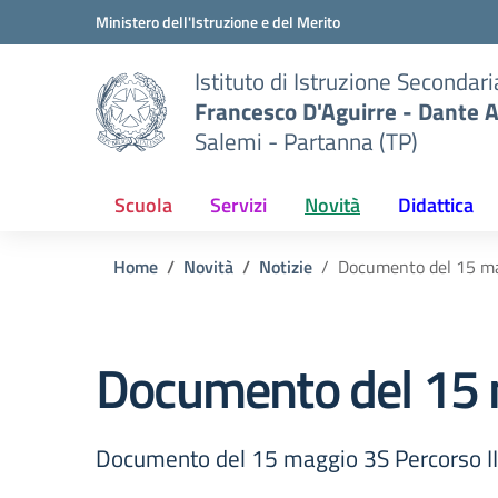
Vai ai contenuti
Vai al menu di navigazione
Vai al footer
Ministero dell'Istruzione e del Merito
Istituto di Istruzione Secondar
Francesco D'Aguirre - Dante A
Salemi - Partanna (TP)
Scuola
Servizi
Novità
Didattica
Home
Novità
Notizie
Documento del 15 mag
Documento del 15 m
Documento del 15 maggio 3S Percorso II 