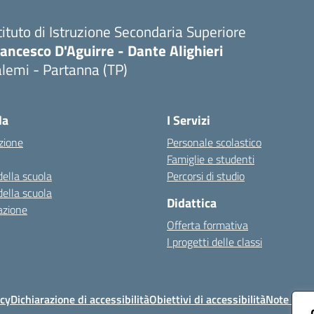
tituto di Istruzione Secondaria Superiore
ancesco D'Aguirre - Dante Alighieri
lemi - Partanna (TP)
Visita la pagina iniziale della scuola
la
I Servizi
zione
Personale scolastico
Famiglie e studenti
della scuola
Percorsi di studio
della scuola
Didattica
azione
Offerta formativa
I progetti delle classi
icy
Dichiarazione di accessibilità
Obiettivi di accessibilità
Note legal