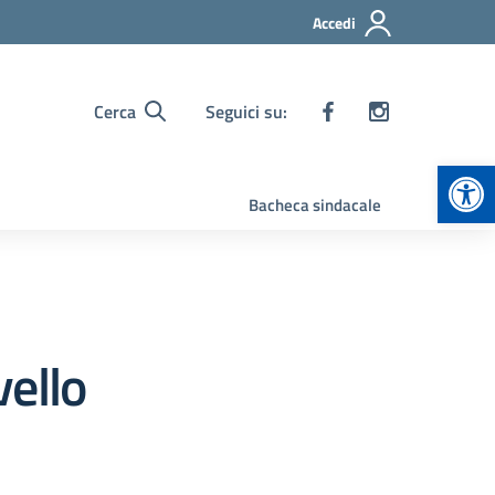
Accedi
Cerca
Seguici su:
Apr
Bacheca sindacale
vello