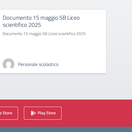
Documento 15 maggio 5B Liceo
Docu
scientifico 2025
Lingu
Documento 15 maggio 5B Liceo scientifico 2025
Docume
Personale scolastico
 Store
Play Store