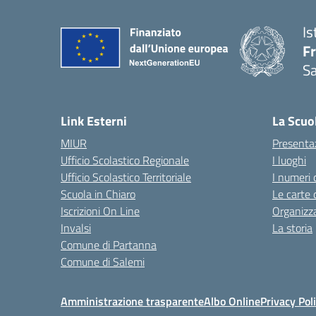
Is
Fr
Sa
— 
Link Esterni
La Scuo
MIUR
Presenta
Ufficio Scolastico Regionale
I luoghi
Ufficio Scolastico Territoriale
I numeri 
Scuola in Chiaro
Le carte 
Iscrizioni On Line
Organizz
Invalsi
La storia
Comune di Partanna
Comune di Salemi
Amministrazione trasparente
Albo Online
Privacy Pol