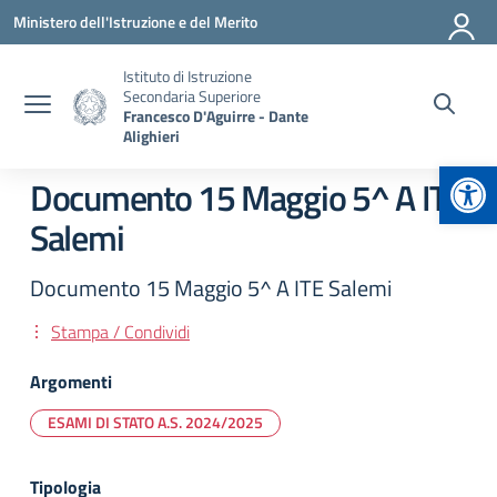
Vai ai contenuti
Vai al menu di navigazione
Vai al footer
Ministero dell'Istruzione e del Merito
Istituto di Istruzione
Secondaria Superiore
Francesco D'Aguirre - Dante
Alighieri
Apr
Documento 15 Maggio 5^ A ITE
Salemi
Documento 15 Maggio 5^ A ITE Salemi
Stampa / Condividi
Argomenti
ESAMI DI STATO A.S. 2024/2025
Tipologia