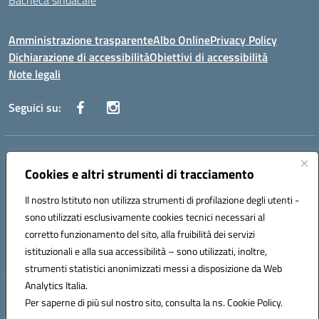
Bacheca sindacale
Amministrazione trasparente
Albo Online
Privacy Policy
Dichiarazione di accessibilità
Obiettivi di accessibilità
Note legali
Seguici su:
Indirizzo:
Via San Leonardo - 91018 Salemi
Centralino:
Cookies e altri strumenti di tracciamento
0924 534873 Salemi - 0924534879 Partanna
Email:
tpis002005@istruzione.it
Il nostro Istituto non utilizza strumenti di profilazione degli utenti -
Posta elettronica certificata (PEC):
tpis002005@pec.istruzione.it
sono utilizzati esclusivamente cookies tecnici necessari al
Codice fiscale: 90000320813
corretto funzionamento del sito, alla fruibilità dei servizi
Codice meccanografico:
TPIS002005
istituzionali e alla sua accessibilità – sono utilizzati, inoltre,
strumenti statistici anonimizzati messi a disposizione da Web
Analytics Italia.
Hosting & Powered by 3D Solution S.r.l.
Per saperne di più sul nostro sito, consulta la ns. Cookie Policy.
Concept & Design by Designers Italia