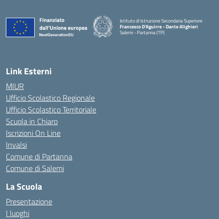
Istituto di Istruzione Secondaria Superiore
Francesco D'Aguirre - Dante Alighieri
Salemi - Partanna (TP)
— Visita la pagina iniziale della scuola
Link Esterni
MIUR
Ufficio Scolastico Regionale
Ufficio Scolastico Territoriale
Scuola in Chiaro
Iscrizioni On Line
Invalsi
Comune di Partanna
Comune di Salemi
La Scuola
Presentazione
I luoghi