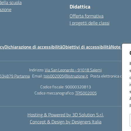
della scuola
Didattica
azione
Offerta formativa
I progetti delle classi
icy
Dichiarazione di accessibilità
Obiettivi di accessibilità
Note legal
Indirizzo:
Via San Leonardo - 91018 Salemi
534879 Partanna
Email:
tpis002005@istruzione.it
Posta elettronica certif
Codice fiscale: 90000320813
Codice meccanografico:
TPIS002005
Hosting & Powered by 3D Solution S.r.l.
Concept & Design by Designers Italia