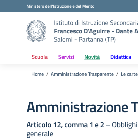
Vai ai contenuti
Vai al menu di navigazione
Vai al footer
Ministero dell'Istruzione e del Merito
Istituto di Istruzione Secondar
Francesco D'Aguirre - Dante A
Salemi - Partanna (TP)
Scuola
Servizi
Novità
Didattica
Home
Amministrazione Trasparente
Le carte
Amministrazione T
Articolo 12, comma 1 e 2
– Obblighi 
generale