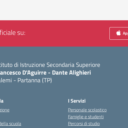
iciale su:
App
tituto di Istruzione Secondaria Superiore
ancesco D'Aguirre - Dante Alighieri
lemi - Partanna (TP)
Visita la pagina iniziale della scuola
la
I Servizi
zione
Personale scolastico
Famiglie e studenti
della scuola
Percorsi di studio