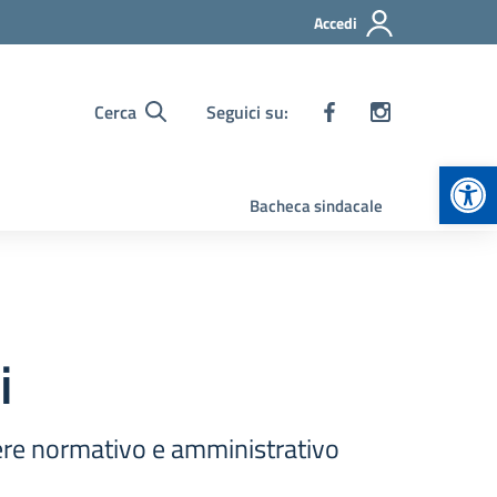
Accedi
Cerca
Seguici su:
Apr
Bacheca sindacale
i
ttere normativo e amministrativo