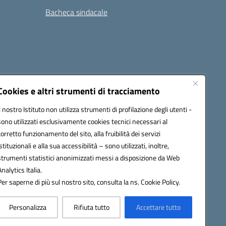
Bacheca sindacale
i
Seguici su:
Cookies e altri strumenti di tracciamento
Il nostro Istituto non utilizza strumenti di profilazione degli utenti -
sono utilizzati esclusivamente cookies tecnici necessari al
icata (PEC):
tpis002005@pec.istruzione.it
corretto funzionamento del sito, alla fruibilità dei servizi
istituzionali e alla sua accessibilità – sono utilizzati, inoltre,
strumenti statistici anonimizzati messi a disposizione da Web
Analytics Italia.
Per saperne di più sul nostro sito, consulta la ns. Cookie Policy.
Personalizza
Rifiuta tutto
Accettare tutto