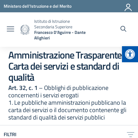
Vai ai contenuti
Vai al menu di navigazione
Vai al footer
Ministero dell'Istruzione e del Merito
Istituto di Istruzione
Secondaria Superiore
Francesco D'Aguirre - Dante
Alighieri
Apr
Amministrazione Trasparente:
Carta dei servizi e standard di
qualità
Art. 32, c. 1
– Obblighi di pubblicazione
concernenti i servizi erogati
1. Le pubbliche amministrazioni pubblicano la
carta dei servizi o il documento contenente gli
standard di qualità dei servizi pubblici
FILTRI