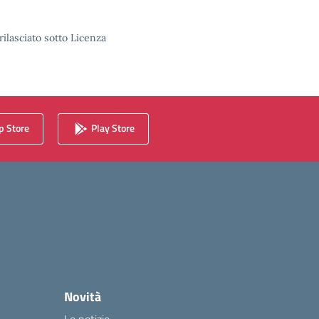
rilasciato sotto Licenza
 Store
Play Store
Novità