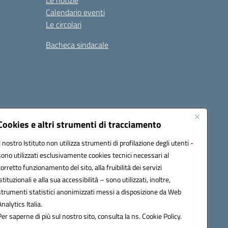
Le notizie
Calendario eventi
Le circolari
Bacheca sindacale
i
Seguici su:
Cookies e altri strumenti di tracciamento
Il nostro Istituto non utilizza strumenti di profilazione degli utenti -
sono utilizzati esclusivamente cookies tecnici necessari al
icata (PEC):
tpis002005@pec.istruzione.it
corretto funzionamento del sito, alla fruibilità dei servizi
istituzionali e alla sua accessibilità – sono utilizzati, inoltre,
strumenti statistici anonimizzati messi a disposizione da Web
Analytics Italia.
Per saperne di più sul nostro sito, consulta la ns. Cookie Policy.