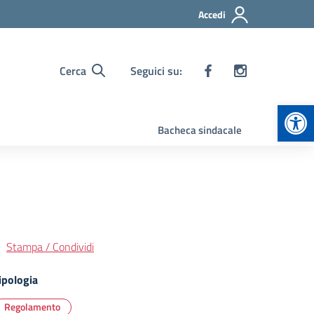
Accedi
Cerca
Seguici su:
Apr
Bacheca sindacale
Stampa / Condividi
ipologia
Regolamento