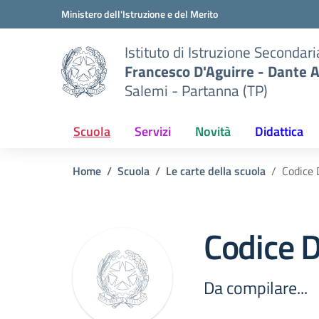
Vai ai contenuti
Vai al menu di navigazione
Vai al footer
Ministero dell'Istruzione e del Merito
Istituto di Istruzione Secondar
Francesco D'Aguirre - Dante A
Salemi - Partanna (TP)
Scuola
Servizi
Novità
Didattica
Home
Scuola
Le carte della scuola
Codice 
Codice D
Da compilare...