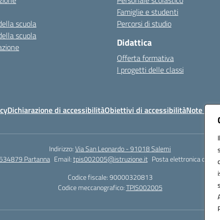
zione
Personale scolastico
Famiglie e studenti
della scuola
Percorsi di studio
della scuola
Didattica
azione
Offerta formativa
I progetti delle classi
icy
Dichiarazione di accessibilità
Obiettivi di accessibilità
Note legal
Indirizzo:
Via San Leonardo - 91018 Salemi
534879 Partanna
Email:
tpis002005@istruzione.it
Posta elettronica certif
Codice fiscale: 90000320813
Codice meccanografico:
TPIS002005