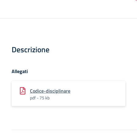
Descrizione
Allegati
Codice-disciplinare
pdf - 75 kb