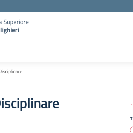
ia Superiore
lighieri
Disciplinare
isciplinare
T