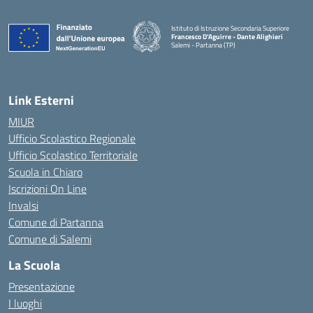
Istituto di Istruzione Secondaria Superiore
Francesco D'Aguirre - Dante Alighieri
Salemi - Partanna (TP)
— Visita la pagina iniziale della scuola
Link Esterni
MIUR
Ufficio Scolastico Regionale
Ufficio Scolastico Territoriale
Scuola in Chiaro
Iscrizioni On Line
Invalsi
Comune di Partanna
Comune di Salemi
La Scuola
Presentazione
I luoghi