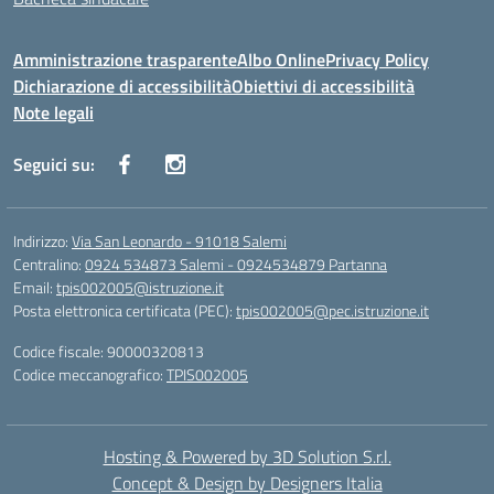
Amministrazione trasparente
Albo Online
Privacy Policy
Dichiarazione di accessibilità
Obiettivi di accessibilità
Note legali
Seguici su:
Indirizzo:
Via San Leonardo - 91018 Salemi
Centralino:
0924 534873 Salemi - 0924534879 Partanna
Email:
tpis002005@istruzione.it
Posta elettronica certificata (PEC):
tpis002005@pec.istruzione.it
Codice fiscale: 90000320813
Codice meccanografico:
TPIS002005
Hosting & Powered by 3D Solution S.r.l.
Concept & Design by Designers Italia