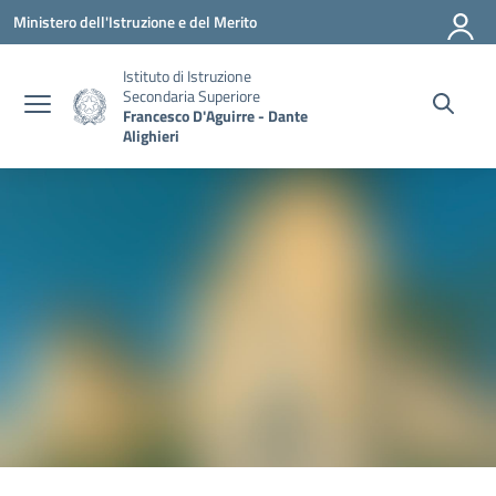
Vai ai contenuti
Vai al menu di navigazione
Vai al footer
Ministero dell'Istruzione e del Merito
Istituto di Istruzione
Secondaria Superiore
Francesco D'Aguirre - Dante
Alighieri