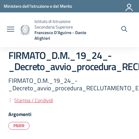
Vai ai contenuti
Vai al menu di navigazione
Vai al footer
Ministero dell'Istruzione e del Merito
Istituto di Istruzione
Secondaria Superiore
Francesco D'Aguirre - Dante
Alighieri
FIRMATO_D.M._19_24_-
_Decreto_avvio_procedura_
FIRMATO_D.M._19_24_-
_Decreto_avvio_procedura_RECLUTAMENTO_
Stampa / Condividi
Argomenti
PNRR