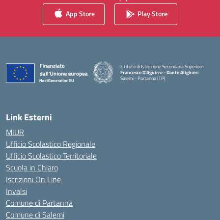
App Store
Play Store
Istituto di Istruzione Secondaria Superiore
Francesco D'Aguirre - Dante Alighieri
Salemi - Partanna (TP)
— Visita la pagina iniziale della scuola
Link Esterni
MIUR
Ufficio Scolastico Regionale
Ufficio Scolastico Territoriale
Scuola in Chiaro
Iscrizioni On Line
Invalsi
Comune di Partanna
Comune di Salemi