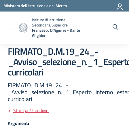
Vai ai contenuti
Vai al menu di navigazione
Vai al footer
Ministero dell'Istruzione e del Merito
Istituto di Istruzione
Secondaria Superiore
Francesco D'Aguirre - Dante
Alighieri
FIRMATO_D.M.19_24_-
_Avviso_selezione_n._1_Espert
curricolari
FIRMATO_D.M.19_24_-
_Avviso_selezione_n._1_Esperto_interno_este
curricolari
Stampa / Condividi
Argomenti