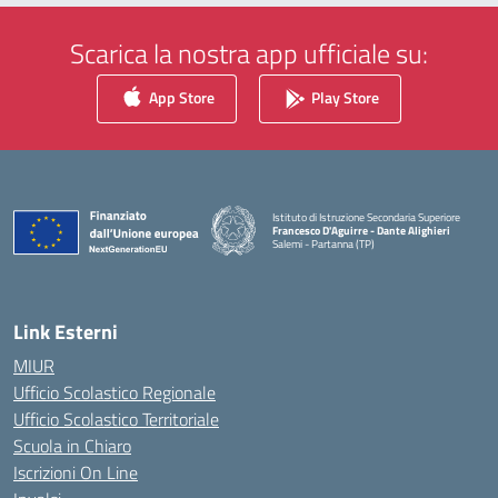
Scarica la nostra app ufficiale su:
App Store
Play Store
Istituto di Istruzione Secondaria Superiore
Francesco D'Aguirre - Dante Alighieri
Salemi - Partanna (TP)
— Visita la pagina iniziale della scuola
Link Esterni
MIUR
Ufficio Scolastico Regionale
Ufficio Scolastico Territoriale
Scuola in Chiaro
Iscrizioni On Line