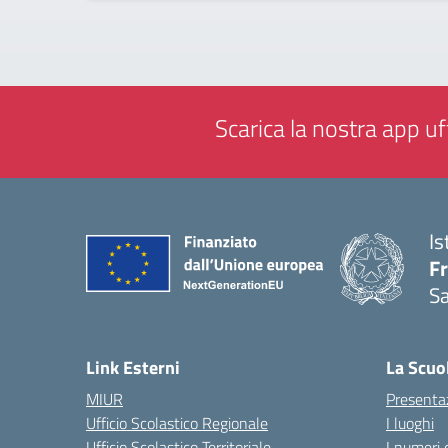
Scarica la nostra app uff
Is
Fr
Sa
— 
Link Esterni
La Scuo
MIUR
Presenta
Ufficio Scolastico Regionale
I luoghi
Ufficio Scolastico Territoriale
I numeri 