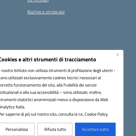
Bacheca sindacale
i
Seguici su:
Cookies e altri strumenti di tracciamento
Il nostro Istituto non utilizza strumenti di profilazione degli utenti -
sono utilizzati esclusivamente cookies tecnici necessari al
icata (PEC):
tpis002005@pec.istruzione.it
corretto funzionamento del sito, alla fruibilità dei servizi
istituzionali e alla sua accessibilità – sono utilizzati, inoltre,
strumenti statistici anonimizzati messi a disposizione da Web
Analytics Italia.
Per saperne di più sul nostro sito, consulta la ns. Cookie Policy.
Personalizza
Rifiuta tutto
Accettare tutto