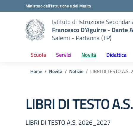
Vai ai contenuti
Vai al menu di navigazione
Vai al footer
Ministero dell'Istruzione e del Merito
Istituto di Istruzione Secondar
Francesco D'Aguirre - Dante A
Salemi - Partanna (TP)
Scuola
Servizi
Novità
Didattica
Home
Novità
Notizie
LIBRI DI TESTO A.S.
LIBRI DI TESTO A.
LIBRI DI TESTO A.S. 2026_2027