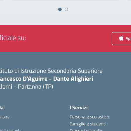
iciale su:
App
tituto di Istruzione Secondaria Superiore
ancesco D'Aguirre - Dante Alighieri
lemi - Partanna (TP)
Visita la pagina iniziale della scuola
la
I Servizi
zione
Personale scolastico
Famiglie e studenti
della scuola
Percorsi di studio