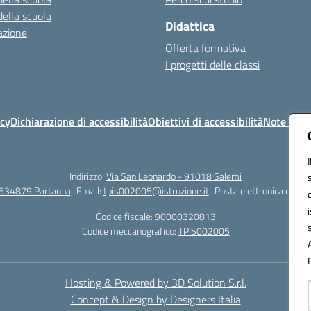
della scuola
Didattica
azione
Offerta formativa
I progetti delle classi
icy
Dichiarazione di accessibilità
Obiettivi di accessibilità
Note legal
Indirizzo:
Via San Leonardo - 91018 Salemi
534879 Partanna
Email:
tpis002005@istruzione.it
Posta elettronica certif
Codice fiscale: 90000320813
Codice meccanografico:
TPIS002005
Hosting & Powered by 3D Solution S.r.l.
Concept & Design by Designers Italia