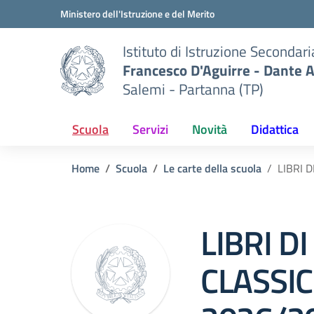
Vai ai contenuti
Vai al menu di navigazione
Vai al footer
Ministero dell'Istruzione e del Merito
Istituto di Istruzione Secondar
Francesco D'Aguirre - Dante A
Salemi - Partanna (TP)
Scuola
Servizi
Novità
Didattica
Home
Scuola
Le carte della scuola
LIBRI 
LIBRI D
CLASSIC