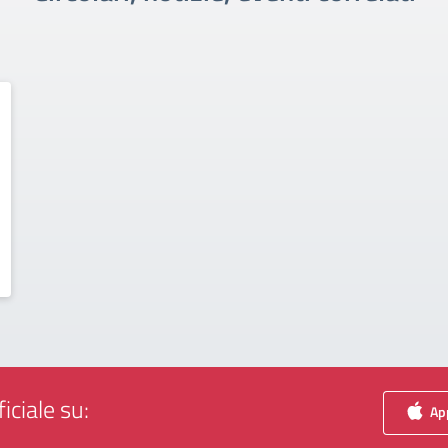
iciale su:
App