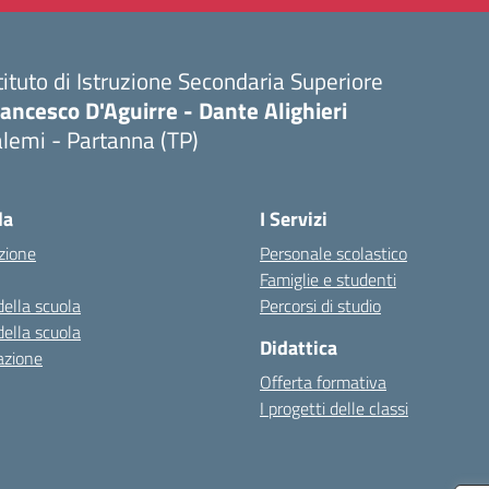
tituto di Istruzione Secondaria Superiore
ancesco D'Aguirre - Dante Alighieri
lemi - Partanna (TP)
Visita la pagina iniziale della scuola
la
I Servizi
zione
Personale scolastico
Famiglie e studenti
della scuola
Percorsi di studio
della scuola
Didattica
azione
Offerta formativa
I progetti delle classi