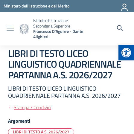
Vai ai contenuti
Vai al menu di navigazione
Vai al footer
Ministero dell'Istruzione e del Merito
Istituto di Istruzione
Secondaria Superiore
Francesco D'Aguirre - Dante
Alighieri
Apr
LIBRI DI TESTO LICEO
LINGUISTICO QUADRIENNALE
PARTANNA A.S. 2026/2027
LIBRI DI TESTO LICEO LINGUISTICO
QUADRIENNALE PARTANNA A.S. 2026/2027
Stampa / Condividi
Argomenti
LIBRI DI TESTO A.S. 2026/2027