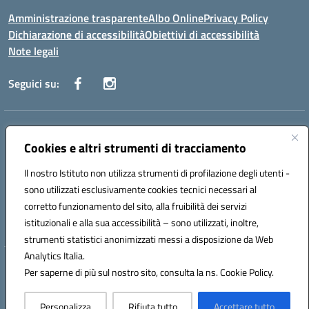
Amministrazione trasparente
Albo Online
Privacy Policy
Dichiarazione di accessibilità
Obiettivi di accessibilità
Note legali
Seguici su:
Indirizzo:
Via San Leonardo - 91018 Salemi
Centralino:
Cookies e altri strumenti di tracciamento
0924 534873 Salemi - 0924534879 Partanna
Email:
tpis002005@istruzione.it
Il nostro Istituto non utilizza strumenti di profilazione degli utenti -
Posta elettronica certificata (PEC):
tpis002005@pec.istruzione.it
sono utilizzati esclusivamente cookies tecnici necessari al
Codice fiscale: 90000320813
corretto funzionamento del sito, alla fruibilità dei servizi
Codice meccanografico:
TPIS002005
istituzionali e alla sua accessibilità – sono utilizzati, inoltre,
strumenti statistici anonimizzati messi a disposizione da Web
Analytics Italia.
Hosting & Powered by 3D Solution S.r.l.
Per saperne di più sul nostro sito, consulta la ns. Cookie Policy.
Concept & Design by Designers Italia
Personalizza
Rifiuta tutto
Accettare tutto