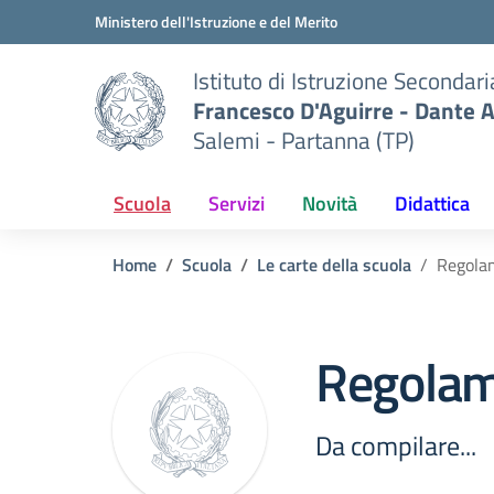
Vai ai contenuti
Vai al menu di navigazione
Vai al footer
Ministero dell'Istruzione e del Merito
Istituto di Istruzione Secondar
Francesco D'Aguirre - Dante A
Salemi - Partanna (TP)
Scuola
Servizi
Novità
Didattica
Home
Scuola
Le carte della scuola
Regolam
Regolame
Da compilare...