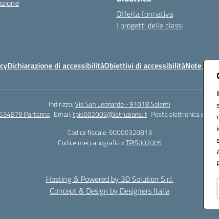
azione
Offerta formativa
I progetti delle classi
icy
Dichiarazione di accessibilità
Obiettivi di accessibilità
Note legal
Indirizzo:
Via San Leonardo - 91018 Salemi
534879 Partanna
Email:
tpis002005@istruzione.it
Posta elettronica certif
Codice fiscale: 90000320813
Codice meccanografico:
TPIS002005
Hosting & Powered by 3D Solution S.r.l.
Concept & Design by Designers Italia