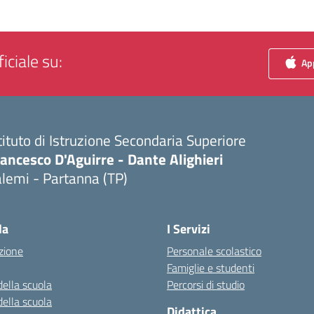
iciale su:
App
tituto di Istruzione Secondaria Superiore
ancesco D'Aguirre - Dante Alighieri
lemi - Partanna (TP)
Visita la pagina iniziale della scuola
la
I Servizi
zione
Personale scolastico
Famiglie e studenti
della scuola
Percorsi di studio
della scuola
Didattica