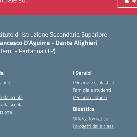
App
tituto di Istruzione Secondaria Superiore
ancesco D'Aguirre - Dante Alighieri
lemi - Partanna (TP)
Visita la pagina iniziale della scuola
la
I Servizi
zione
Personale scolastico
Famiglie e studenti
della scuola
Percorsi di studio
della scuola
Didattica
azione
Offerta formativa
I progetti delle classi