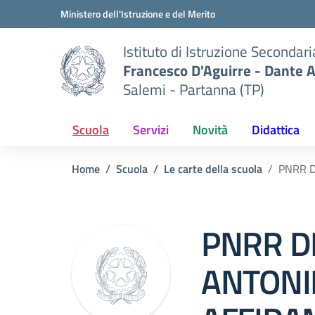
Vai ai contenuti
Vai al menu di navigazione
Vai al footer
Ministero dell'Istruzione e del Merito
Istituto di Istruzione Secondar
Francesco D'Aguirre - Dante A
Salemi - Partanna (TP)
Scuola
Servizi
Novità
Didattica
Home
Scuola
Le carte della scuola
PNRR D
PNRR D
ANTONI