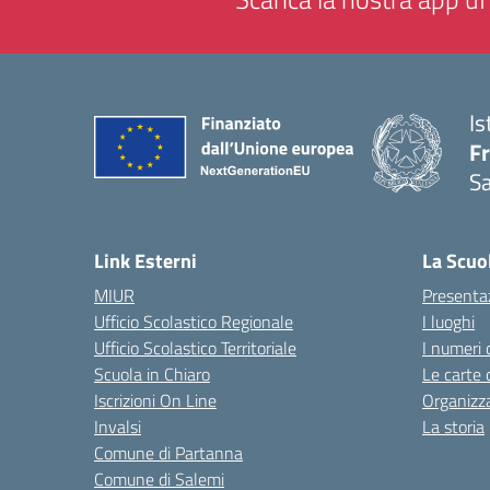
Is
Fr
Sa
— 
Link Esterni
La Scuo
MIUR
Presenta
Ufficio Scolastico Regionale
I luoghi
Ufficio Scolastico Territoriale
I numeri 
Scuola in Chiaro
Le carte 
Iscrizioni On Line
Organizz
Invalsi
La storia
Comune di Partanna
Comune di Salemi