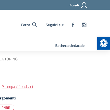
Accedi
Cerca
Seguici su:
Apr
Bacheca sindacale
MENTORING
Stampa / Condividi
rgomenti
PNRR