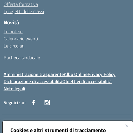
Offerta formativa
I progetti delle classi
Novità
Le notizie
Calendario eventi
Le circolari
Bacheca sindacale
Amministrazione trasparente
Albo Online
Privacy Policy
Dichiarazione di accessibilità
Obiettivi di accessibilità
Note legali
Seguici su:
Indirizzo:
Via San Leonardo - 91018 Salemi
Centralino:
Cookies e altri strumenti di tracciamento
0924 534873 Salemi - 0924534879 Partanna