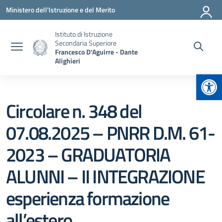
Vai ai contenuti
Vai al menu di navigazione
Vai al footer
Ministero dell'Istruzione e del Merito
Istituto di Istruzione
Secondaria Superiore
Francesco D'Aguirre - Dante
Alighieri
Apr
Circolare n. 348 del
07.08.2025 – PNRR D.M. 61-
2023 – GRADUATORIA
ALUNNI – II INTEGRAZIONE
esperienza formazione
all’estero