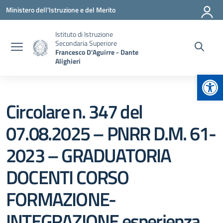
Vai ai contenuti
Vai al menu di navigazione
Vai al footer
Ministero dell'Istruzione e del Merito
Istituto di Istruzione
Secondaria Superiore
Francesco D'Aguirre - Dante
Alighieri
Apr
Circolare n. 347 del
07.08.2025 – PNRR D.M. 61-
2023 – GRADUATORIA
DOCENTI CORSO
FORMAZIONE-
INTEGRAZIONE esperienza