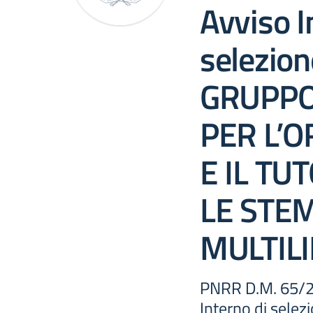
Avviso I
selezi
GRUPPO
PER L’
E IL TU
LE STEM
MULTIL
PNRR D.M. 65/2
Interno di sel