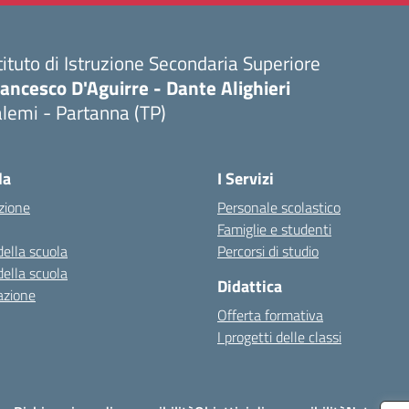
tituto di Istruzione Secondaria Superiore
ancesco D'Aguirre - Dante Alighieri
lemi - Partanna (TP)
Visita la pagina iniziale della scuola
la
I Servizi
zione
Personale scolastico
Famiglie e studenti
della scuola
Percorsi di studio
della scuola
Didattica
azione
Offerta formativa
I progetti delle classi