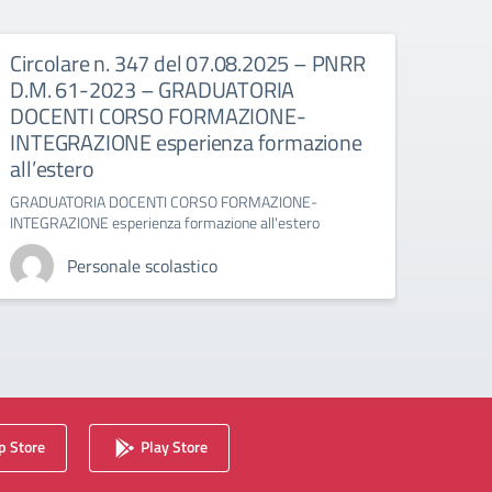
Circolare n. 347 del 07.08.2025 – PNRR
Circ
D.M. 61-2023 – GRADUATORIA
D.M.
DOCENTI CORSO FORMAZIONE-
DOC
INTEGRAZIONE esperienza formazione
form
all’estero
GRADU
formaz
GRADUATORIA DOCENTI CORSO FORMAZIONE-
INTEGRAZIONE esperienza formazione all'estero
Personale scolastico
 Store
Play Store