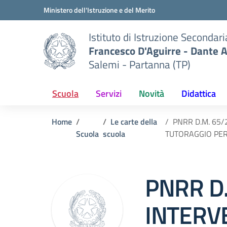
Vai ai contenuti
Vai al menu di navigazione
Vai al footer
Ministero dell'Istruzione e del Merito
Istituto di Istruzione Secondar
Francesco D'Aguirre - Dante A
Salemi - Partanna (TP)
Scuola
Servizi
Novità
Didattica
Home
Le carte della
PNRR D.M. 65/
Scuola
scuola
TUTORAGGIO PER
PNRR D.
INTERV