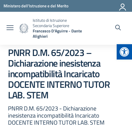
Vai ai contenuti
Vai al menu di navigazione
Vai al footer
Ministero dell'Istruzione e del Merito
Istituto di Istruzione
Secondaria Superiore
Francesco D'Aguirre - Dante
Alighieri
Apr
PNRR D.M. 65/2023 –
Dichiarazione inesistenza
incompatibilità Incaricato
DOCENTE INTERNO TUTOR
LAB. STEM
PNRR D.M. 65/2023 - Dichiarazione
inesistenza incompatibilità Incaricato
DOCENTE INTERNO TUTOR LAB. STEM