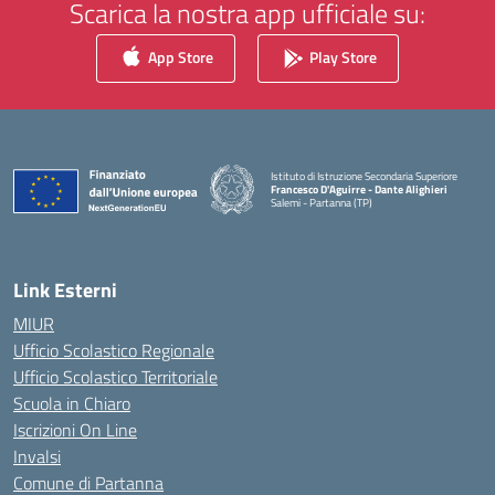
Scarica la nostra app ufficiale su:
App Store
Play Store
Istituto di Istruzione Secondaria Superiore
Francesco D'Aguirre - Dante Alighieri
Salemi - Partanna (TP)
— Visita la pagina iniziale della scuola
Link Esterni
MIUR
Ufficio Scolastico Regionale
Ufficio Scolastico Territoriale
Scuola in Chiaro
Iscrizioni On Line
Invalsi
Comune di Partanna