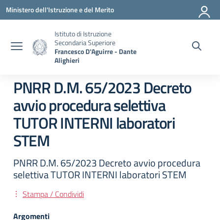
Vai ai contenuti
Vai al menu di navigazione
Vai al footer
Ministero dell'Istruzione e del Merito
Istituto di Istruzione
Secondaria Superiore
Francesco D'Aguirre - Dante
Alighieri
PNRR D.M. 65/2023 Decreto
avvio procedura selettiva
TUTOR INTERNI laboratori
STEM
PNRR D.M. 65/2023 Decreto avvio procedura
selettiva TUTOR INTERNI laboratori STEM
Stampa / Condividi
Argomenti