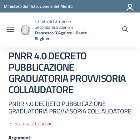
Vai ai contenuti
Vai al menu di navigazione
Vai al footer
Ministero dell'Istruzione e del Merito
Istituto di Istruzione
Secondaria Superiore
Francesco D'Aguirre - Dante
Alighieri
PNRR 4.0 DECRETO
PUBBLICAZIONE
GRADUATORIA PROVVISORIA
COLLAUDATORE
PNRR 4.0 DECRETO PUBBLICAZIONE
GRADUATORIA PROVVISORIA COLLAUDATORE
Stampa / Condividi
Argomenti