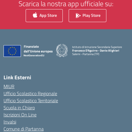
Scarica la nostra app ufficiale su:
App Store
Play Store
Istituto di Istruzione Secondaria Superiore
Francesco D'Aguirre - Dante Alighieri
Salemi - Partanna (TP)
— Visita la pagina iniziale della scuola
Link Esterni
MIUR
Ufficio Scolastico Regionale
Ufficio Scolastico Territoriale
Scuola in Chiaro
Iscrizioni On Line
Invalsi
Comune di Partanna