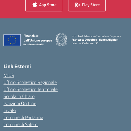
App Store
Play Store
Istituto di Istruzione Secondaria Superiore
Francesco D'Aguirre - Dante Alighieri
Salemi - Partanna (TP)
— Visita la pagina iniziale della scuola
Link Esterni
MIUR
Ufficio Scolastico Regionale
Ufficio Scolastico Territoriale
Scuola in Chiaro
Iscrizioni On Line
Invalsi
Comune di Partanna
Comune di Salemi