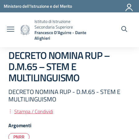
Vai ai contenuti
Vai al menu di navigazione
Vai al footer
Ministero dell'Istruzione e del Merito
Istituto di Istruzione
Secondaria Superiore
Francesco D'Aguirre - Dante
Alighieri
DECRETO NOMINA RUP –
D.M.65 – STEM E
MULTILINGUISMO
DECRETO NOMINA RUP - D.M.65 - STEM E
MULTILINGUISMO
Stampa / Condividi
Argomenti
PNRR