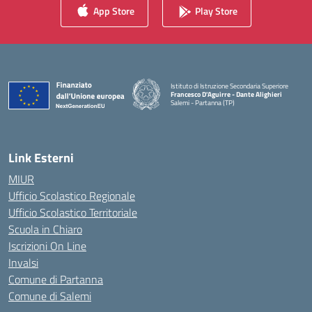
App Store
Play Store
Istituto di Istruzione Secondaria Superiore
Francesco D'Aguirre - Dante Alighieri
Salemi - Partanna (TP)
— Visita la pagina iniziale della scuola
Link Esterni
MIUR
Ufficio Scolastico Regionale
Ufficio Scolastico Territoriale
Scuola in Chiaro
Iscrizioni On Line
Invalsi
Comune di Partanna
Comune di Salemi