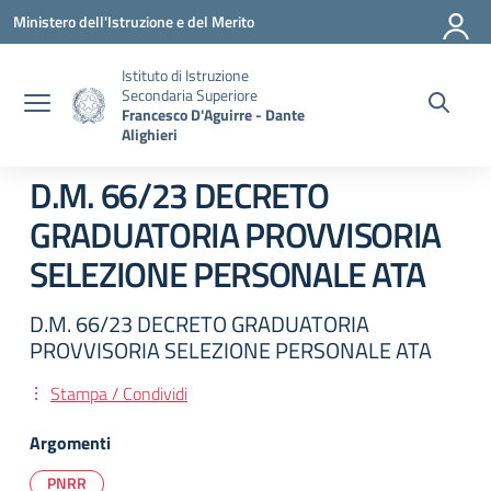
Vai ai contenuti
Vai al menu di navigazione
Vai al footer
Ministero dell'Istruzione e del Merito
Istituto di Istruzione
Secondaria Superiore
Francesco D'Aguirre - Dante
Alighieri
D.M. 66/23 DECRETO
GRADUATORIA PROVVISORIA
SELEZIONE PERSONALE ATA
D.M. 66/23 DECRETO GRADUATORIA
PROVVISORIA SELEZIONE PERSONALE ATA
Stampa / Condividi
Argomenti
PNRR