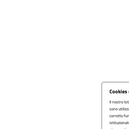
Cookies 
Il nostro Is
sono utiliz
corretto fun
istituzionali