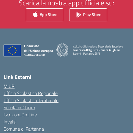
Scarica la nostra app ufficiale su:
App Store
Play Store
Istituto di Istruzione Secondaria Superiore
Francesco D'Aguirre - Dante Alighieri
Salemi - Partanna (TP)
— Visita la pagina iniziale della scuola
Link Esterni
MIUR
Ufficio Scolastico Regionale
Ufficio Scolastico Territoriale
Scuola in Chiaro
Iscrizioni On Line
Invalsi
Comune di Partanna