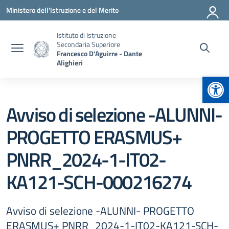
Vai ai contenuti
Vai al menu di navigazione
Vai al footer
Ministero dell'Istruzione e del Merito
Istituto di Istruzione
Secondaria Superiore
Francesco D'Aguirre - Dante
Alighieri
Apr
Avviso di selezione -ALUNNI-
PROGETTO ERASMUS+
PNRR_2024-1-IT02-
KA121-SCH-000216274
Avviso di selezione -ALUNNI- PROGETTO
ERASMUS+ PNRR_2024-1-IT02-KA121-SCH-