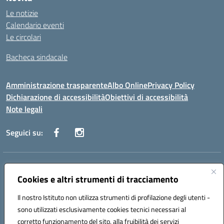
Le notizie
Calendario eventi
Le circolari
Bacheca sindacale
Amministrazione trasparente
Albo Online
Privacy Policy
Dichiarazione di accessibilità
Obiettivi di accessibilità
Note legali
Seguici su:
Indirizzo:
Via San Leonardo - 91018 Salemi
Centralino:
Cookies e altri strumenti di tracciamento
0924 534873 Salemi - 0924534879 Partanna
Email:
tpis002005@istruzione.it
Il nostro Istituto non utilizza strumenti di profilazione degli utenti -
Posta elettronica certificata (PEC):
tpis002005@pec.istruzione.it
sono utilizzati esclusivamente cookies tecnici necessari al
Codice fiscale: 90000320813
corretto funzionamento del sito, alla fruibilità dei servizi