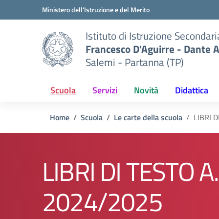
Vai ai contenuti
Vai al menu di navigazione
Vai al footer
Ministero dell'Istruzione e del Merito
Istituto di Istruzione Secondar
Francesco D'Aguirre - Dante A
Salemi - Partanna (TP)
Scuola
Servizi
Novità
Didattica
Home
Scuola
Le carte della scuola
LIBRI D
LIBRI DI TESTO A.
2024/2025