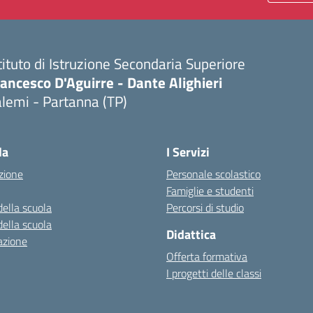
tituto di Istruzione Secondaria Superiore
ancesco D'Aguirre - Dante Alighieri
lemi - Partanna (TP)
Visita la pagina iniziale della scuola
la
I Servizi
zione
Personale scolastico
Famiglie e studenti
della scuola
Percorsi di studio
della scuola
Didattica
azione
Offerta formativa
I progetti delle classi