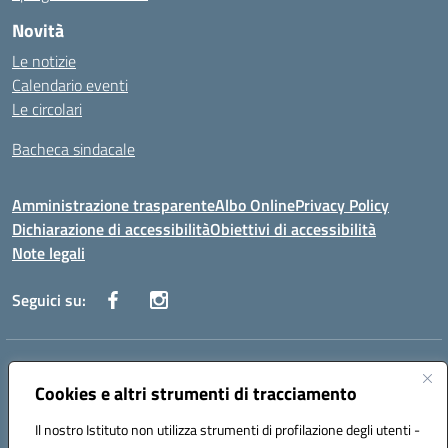
Novità
Le notizie
Calendario eventi
Le circolari
Bacheca sindacale
Amministrazione trasparente
Albo Online
Privacy Policy
Dichiarazione di accessibilità
Obiettivi di accessibilità
Note legali
Seguici su:
Indirizzo:
Via San Leonardo - 91018 Salemi
Centralino:
Cookies e altri strumenti di tracciamento
0924 534873 Salemi - 0924534879 Partanna
Email:
tpis002005@istruzione.it
Il nostro Istituto non utilizza strumenti di profilazione degli utenti -
Posta elettronica certificata (PEC):
tpis002005@pec.istruzione.it