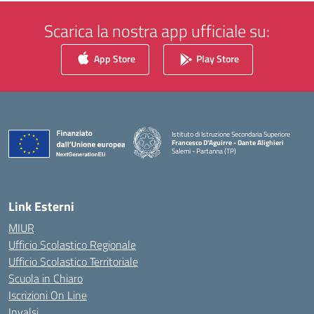
Scarica la nostra app ufficiale su:
App Store
Play Store
Istituto di Istruzione Secondaria Superiore
Francesco D'Aguirre - Dante Alighieri
Salemi - Partanna (TP)
— Visita la pagina iniziale della scuola
Link Esterni
MIUR
Ufficio Scolastico Regionale
Ufficio Scolastico Territoriale
Scuola in Chiaro
Iscrizioni On Line
Invalsi