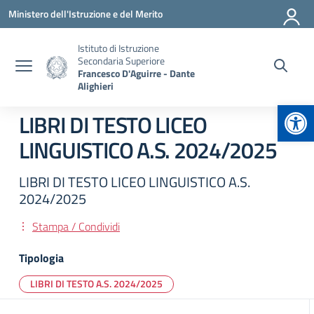
Vai ai contenuti
Vai al menu di navigazione
Vai al footer
Ministero dell'Istruzione e del Merito
Istituto di Istruzione
Secondaria Superiore
Francesco D'Aguirre - Dante
Alighieri
Apr
LIBRI DI TESTO LICEO
LINGUISTICO A.S. 2024/2025
LIBRI DI TESTO LICEO LINGUISTICO A.S.
2024/2025
Stampa / Condividi
Tipologia
LIBRI DI TESTO A.S. 2024/2025