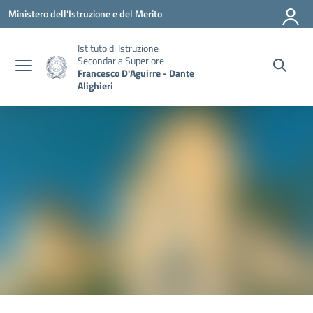
Vai ai contenuti
Vai al menu di navigazione
Vai al footer
Ministero dell'Istruzione e del Merito
Istituto di Istruzione
Secondaria Superiore
Francesco D'Aguirre - Dante
Alighieri