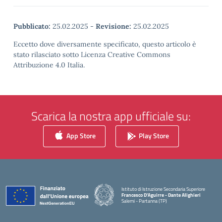
Pubblicato:
25.02.2025
-
Revisione:
25.02.2025
Eccetto dove diversamente specificato, questo articolo è
stato rilasciato sotto Licenza Creative Commons
Attribuzione 4.0 Italia.
Scarica la nostra app ufficiale su:
App Store
Play Store
Istituto di Istruzione Secondaria Superiore
Francesco D'Aguirre - Dante Alighieri
Salemi - Partanna (TP)
— Visita la pagina iniziale della scuola