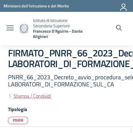
Vai ai contenuti
Vai al menu di navigazione
Vai al footer
Ministero dell'Istruzione e del Merito
Istituto di Istruzione
Secondaria Superiore
Francesco D'Aguirre - Dante
Alighieri
FIRMATO_PNRR_66_2023_Decret
LABORATORI_DI_FORMAZIONE
PNRR_66_2023_Decreto_avvio_procedura_sel
LABORATORI_DI_FORMAZIONE_SUL_CA
Stampa / Condividi
Tipologia
PNRR