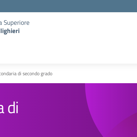
ia Superiore
lighieri
condaria di secondo grado
 di