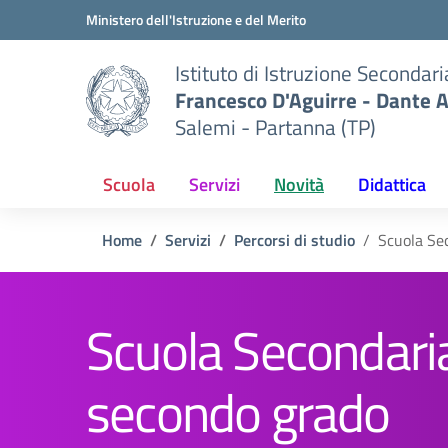
Vai ai contenuti
Vai al menu di navigazione
Vai al footer
Ministero dell'Istruzione e del Merito
Istituto di Istruzione Secondar
Francesco D'Aguirre - Dante A
Salemi - Partanna (TP)
Scuola
Servizi
Novità
Didattica
Home
Servizi
Percorsi di studio
Scuola Se
Scuola Secondaria
secondo grado