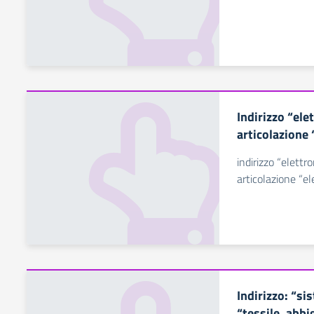
Indirizzo “ele
articolazione 
indirizzo “elettr
articolazione “el
Indirizzo: “s
“tessile, abb