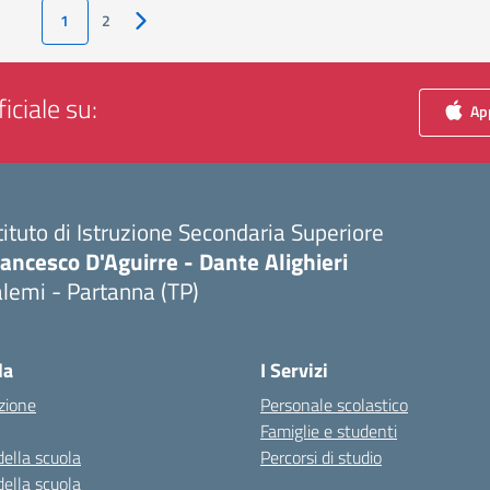
1
2
Pagina successiva
iciale su:
App
tituto di Istruzione Secondaria Superiore
ancesco D'Aguirre - Dante Alighieri
lemi - Partanna (TP)
Visita la pagina iniziale della scuola
la
I Servizi
zione
Personale scolastico
Famiglie e studenti
della scuola
Percorsi di studio
della scuola