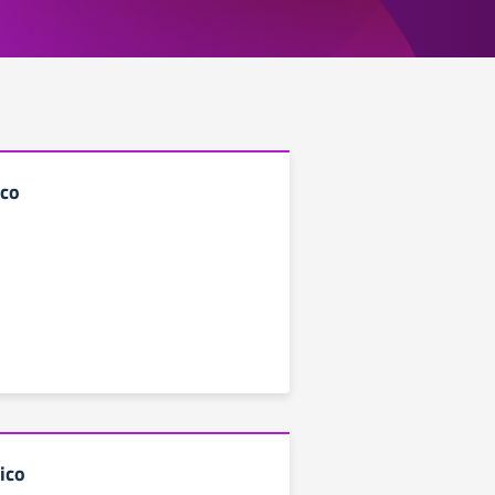
ico
ico