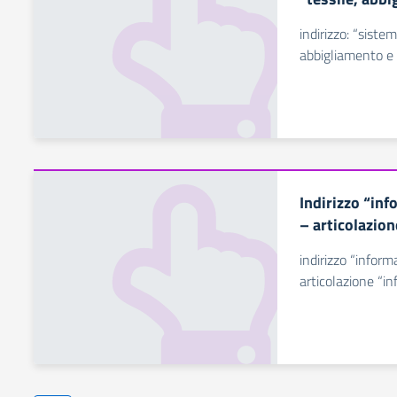
indirizzo: “siste
abbigliamento e
Indirizzo “in
– articolazio
indirizzo “infor
articolazione “i