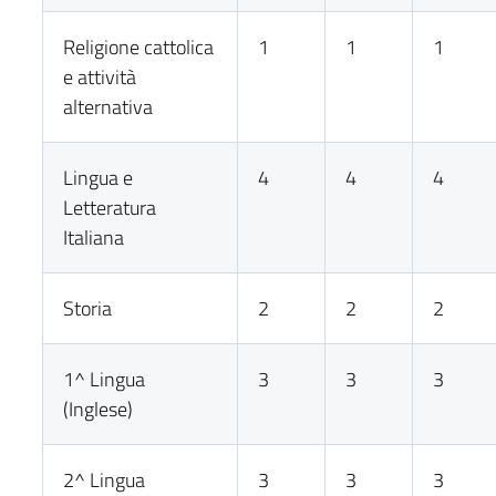
Religione cattolica
1
1
1
e attività
alternativa
Lingua e
4
4
4
Letteratura
Italiana
Storia
2
2
2
1^ Lingua
3
3
3
(Inglese)
2^ Lingua
3
3
3