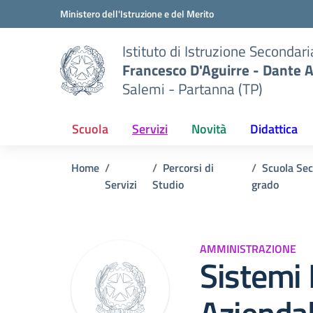
Vai ai contenuti
Vai al menu di navigazione
Vai al footer
Ministero dell'Istruzione e del Merito
Istituto di Istruzione Secondar
Francesco D'Aguirre - Dante A
Salemi - Partanna (TP)
Scuola
Servizi
Novità
Didattica
Home
Percorsi di
Scuola Sec
Servizi
Studio
grado
AMMINISTRAZIONE
Sistemi 