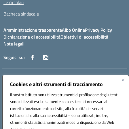
Le circolari
Bacheca sindacale
Amministrazione trasparente
Albo Online
Privacy Policy
Dichiarazione di accessibilità
Obiettivi di accessibilità
Note legali
Seguici su:
Indirizzo:
Via San Leonardo - 91018 Salemi
Centralino:
Cookies e altri strumenti di tracciamento
0924 534873 Salemi - 0924534879 Partanna
Email:
tpis002005@istruzione.it
Il nostro Istituto non utilizza strumenti di profilazione degli utenti -
Posta elettronica certificata (PEC):
tpis002005@pec.istruzione.it
sono utilizzati esclusivamente cookies tecnici necessari al
Codice fiscale: 90000320813
corretto funzionamento del sito, alla fruibilità dei servizi
Codice meccanografico:
TPIS002005
istituzionali e alla sua accessibilità – sono utilizzati, inoltre,
strumenti statistici anonimizzati messi a disposizione da Web