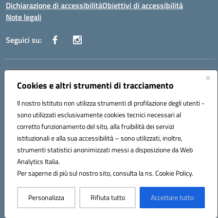
Dichiarazione di accessibilità
Obiettivi di accessibilità
Note legali
Seguici su:
Indirizzo:
Via San Leonardo - 91018 Salemi
Centralino:
Cookies e altri strumenti di tracciamento
0924 534873 Salemi - 0924534879 Partanna
Email:
tpis002005@istruzione.it
Il nostro Istituto non utilizza strumenti di profilazione degli utenti -
Posta elettronica certificata (PEC):
tpis002005@pec.istruzione.it
sono utilizzati esclusivamente cookies tecnici necessari al
Codice fiscale: 90000320813
corretto funzionamento del sito, alla fruibilità dei servizi
Codice meccanografico:
TPIS002005
istituzionali e alla sua accessibilità – sono utilizzati, inoltre,
strumenti statistici anonimizzati messi a disposizione da Web
Analytics Italia.
Hosting & Powered by 3D Solution S.r.l.
Per saperne di più sul nostro sito, consulta la ns. Cookie Policy.
Concept & Design by Designers Italia
Personalizza
Rifiuta tutto
Accettare tutto