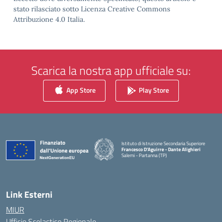
stato rilasciato sotto Licenza Creative Commons
Attribuzione 4.0 Italia.
Scarica la nostra app ufficiale su:
App Store
Play Store
Istituto di Istruzione Secondaria Superiore
Francesco D'Aguirre - Dante Alighieri
Salemi - Partanna (TP)
— Visita la pagina iniziale della scuola
Link Esterni
MIUR
Ufficio Scolastico Regionale