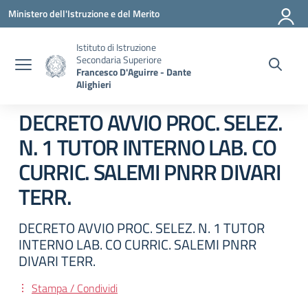
Vai ai contenuti
Vai al menu di navigazione
Vai al footer
Ministero dell'Istruzione e del Merito
Istituto di Istruzione
Secondaria Superiore
Francesco D'Aguirre - Dante
Alighieri
DECRETO AVVIO PROC. SELEZ.
N. 1 TUTOR INTERNO LAB. CO
CURRIC. SALEMI PNRR DIVARI
TERR.
DECRETO AVVIO PROC. SELEZ. N. 1 TUTOR
INTERNO LAB. CO CURRIC. SALEMI PNRR
DIVARI TERR.
Stampa / Condividi