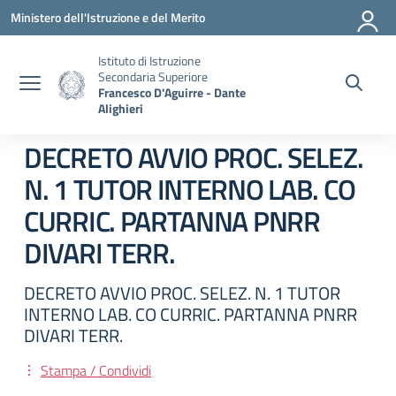
Vai ai contenuti
Vai al menu di navigazione
Vai al footer
Ministero dell'Istruzione e del Merito
Istituto di Istruzione
Secondaria Superiore
Francesco D'Aguirre - Dante
Alighieri
DECRETO AVVIO PROC. SELEZ.
N. 1 TUTOR INTERNO LAB. CO
CURRIC. PARTANNA PNRR
DIVARI TERR.
DECRETO AVVIO PROC. SELEZ. N. 1 TUTOR
INTERNO LAB. CO CURRIC. PARTANNA PNRR
DIVARI TERR.
Stampa / Condividi