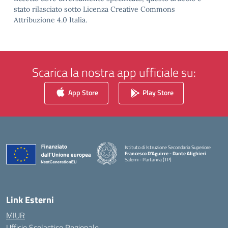
stato rilasciato sotto Licenza Creative Commons
Attribuzione 4.0 Italia.
Scarica la nostra app ufficiale su:
App Store
Play Store
Istituto di Istruzione Secondaria Superiore
Francesco D'Aguirre - Dante Alighieri
Salemi - Partanna (TP)
— Visita la pagina iniziale della scuola
Link Esterni
MIUR
Ufficio Scolastico Regionale