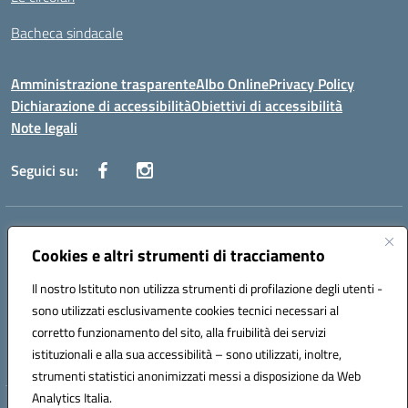
Bacheca sindacale
Amministrazione trasparente
Albo Online
Privacy Policy
Dichiarazione di accessibilità
Obiettivi di accessibilità
Note legali
Seguici su:
Indirizzo:
Via San Leonardo - 91018 Salemi
Centralino:
Cookies e altri strumenti di tracciamento
0924 534873 Salemi - 0924534879 Partanna
Email:
tpis002005@istruzione.it
Il nostro Istituto non utilizza strumenti di profilazione degli utenti -
Posta elettronica certificata (PEC):
tpis002005@pec.istruzione.it
sono utilizzati esclusivamente cookies tecnici necessari al
Codice fiscale: 90000320813
corretto funzionamento del sito, alla fruibilità dei servizi
Codice meccanografico:
TPIS002005
istituzionali e alla sua accessibilità – sono utilizzati, inoltre,
strumenti statistici anonimizzati messi a disposizione da Web
Analytics Italia.