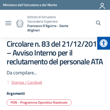
Vai ai contenuti
Vai al menu di navigazione
Vai al footer
Ministero dell'Istruzione e del Merito
Istituto di Istruzione
Secondaria Superiore
Francesco D'Aguirre - Dante
Alighieri
Apr
Circolare n. 83 del 21/12/2017
– Avviso Interno per il
reclutamento del personale ATA
Da compilare...
Stampa / Condividi
Argomenti
PON - Programma Operativo Nazionale