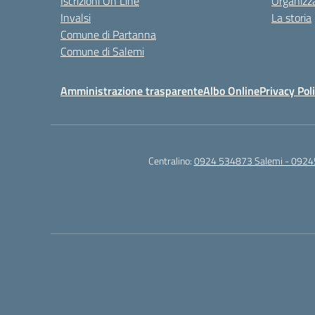
Iscrizioni On Line
Organizz
Invalsi
La storia
Comune di Partanna
Comune di Salemi
Amministrazione trasparente
Albo Online
Privacy Pol
Centralino:
0924 534873 Salemi - 0924