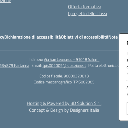
azione
Offerta formativa
I progetti delle classi
icy
Dichiarazione di accessibilità
Obiettivi di accessibilità
Note legal
Indirizzo:
Via San Leonardo - 91018 Salemi
534879 Partanna
Email:
tpis002005@istruzione.it
Posta elettronica certif
Codice fiscale: 90000320813
Codice meccanografico:
TPIS002005
Hosting & Powered by 3D Solution S.r.l.
Concept & Design by Designers Italia