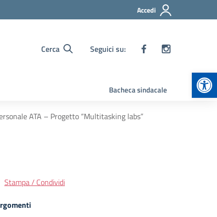
Accedi
Cerca
Seguici su:
Apr
Bacheca sindacale
personale ATA – Progetto “Multitasking labs”
Stampa / Condividi
rgomenti