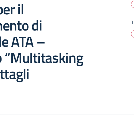
er il
ento di
T
le ATA –
 “Multitasking
ttagli