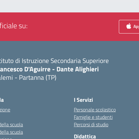
iciale su:
App
tituto di Istruzione Secondaria Superiore
ancesco D'Aguirre - Dante Alighieri
lemi - Partanna (TP)
Visita la pagina iniziale della scuola
la
I Servizi
zione
Personale scolastico
Famiglie e studenti
della scuola
Percorsi di studio
della scuola
Didattica