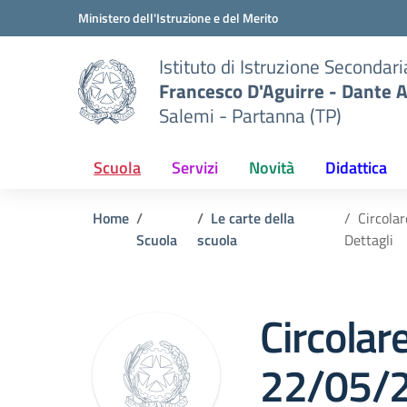
Vai ai contenuti
Vai al menu di navigazione
Vai al footer
Ministero dell'Istruzione e del Merito
Istituto di Istruzione Secondar
Francesco D'Aguirre - Dante A
Salemi - Partanna (TP)
Scuola
Servizi
Novità
Didattica
Home
Le carte della
Circola
Scuola
scuola
Dettagli
Circolar
22/05/2