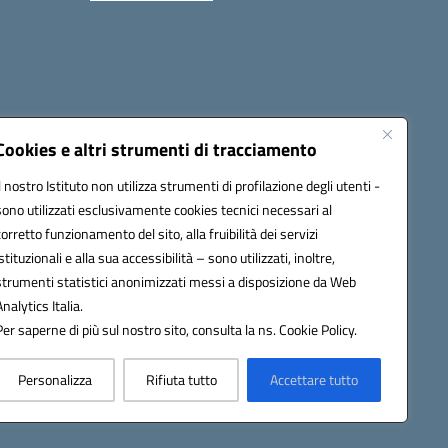
i
Seguici su:
Cookies e altri strumenti di tracciamento
Il nostro Istituto non utilizza strumenti di profilazione degli utenti -
sono utilizzati esclusivamente cookies tecnici necessari al
icata (PEC):
tpis002005@pec.istruzione.it
corretto funzionamento del sito, alla fruibilità dei servizi
istituzionali e alla sua accessibilità – sono utilizzati, inoltre,
strumenti statistici anonimizzati messi a disposizione da Web
Analytics Italia.
Per saperne di più sul nostro sito, consulta la ns. Cookie Policy.
Personalizza
Rifiuta tutto
Accettare tutto