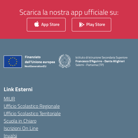
Scarica la nostra app ufficiale su:
App Store
Play Store
Istituto di Istruzione Secondaria Superiore
Francesco D'Aguirre - Dante Alighieri
Salemi - Partanna (TP)
— Visita la pagina iniziale della scuola
Link Esterni
MIUR
Ufficio Scolastico Regionale
Ufficio Scolastico Territoriale
Scuola in Chiaro
Iscrizioni On Line
Invalsi