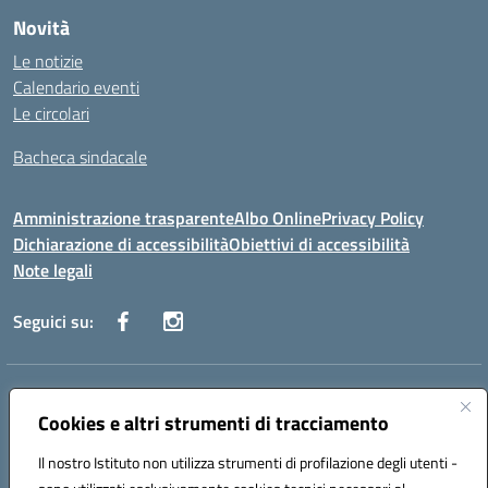
Novità
Le notizie
Calendario eventi
Le circolari
Bacheca sindacale
Amministrazione trasparente
Albo Online
Privacy Policy
Dichiarazione di accessibilità
Obiettivi di accessibilità
Note legali
Seguici su:
Indirizzo:
Via San Leonardo - 91018 Salemi
Centralino:
Cookies e altri strumenti di tracciamento
0924 534873 Salemi - 0924534879 Partanna
Email:
tpis002005@istruzione.it
Il nostro Istituto non utilizza strumenti di profilazione degli utenti -
Posta elettronica certificata (PEC):
tpis002005@pec.istruzione.it