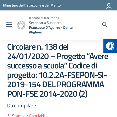
Vai ai contenuti
Vai al menu di navigazione
Vai al footer
Ministero dell'Istruzione e del Merito
Istituto di Istruzione
Secondaria Superiore
Francesco D'Aguirre - Dante
Alighieri
Apr
Circolare n. 138 del
24/01/2020 – Progetto “Avere
successo a scuola” Codice di
progetto: 10.2.2A-FSEPON-SI-
2019-154 DEL PROGRAMMA
PON-FSE 2014-2020 (2)
Da compilare...
Stampa / Condividi