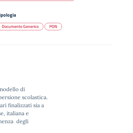
ipologia
Documento Generico
PON
modello di
persione scolastica.
i finalizzati sia a
, italiana e
enenza degli