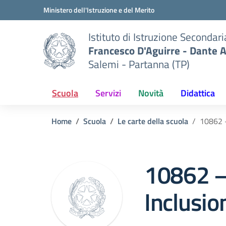
Vai ai contenuti
Vai al menu di navigazione
Vai al footer
Ministero dell'Istruzione e del Merito
Istituto di Istruzione Secondar
Francesco D'Aguirre - Dante A
Salemi - Partanna (TP)
Scuola
Servizi
Novità
Didattica
Home
Scuola
Le carte della scuola
10862 –
10862 –
Inclusio