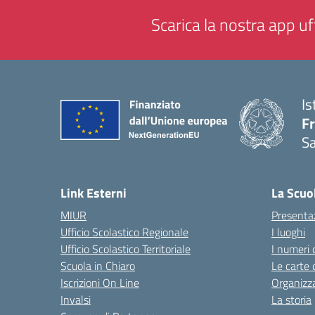
Scarica la nostra app uff
Is
Fr
Sa
— 
Link Esterni
La Scuo
MIUR
Presenta
Ufficio Scolastico Regionale
I luoghi
Ufficio Scolastico Territoriale
I numeri 
Scuola in Chiaro
Le carte 
Iscrizioni On Line
Organizz
Invalsi
La storia