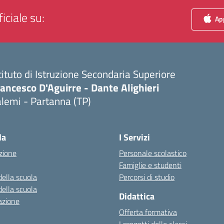
iciale su:
App
tituto di Istruzione Secondaria Superiore
ancesco D'Aguirre - Dante Alighieri
lemi - Partanna (TP)
Visita la pagina iniziale della scuola
la
I Servizi
zione
Personale scolastico
Famiglie e studenti
della scuola
Percorsi di studio
della scuola
Didattica
azione
Offerta formativa