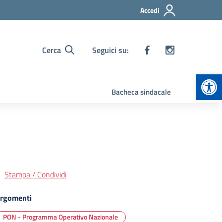
Accedi
Cerca
Seguici su:
Apr
Bacheca sindacale
Stampa / Condividi
rgomenti
PON - Programma Operativo Nazionale