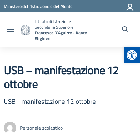
Vai ai contenuti
Vai al menu di navigazione
Vai al footer
Ministero dell'Istruzione e del Merito
Istituto di Istruzione
Secondaria Superiore
Francesco D'Aguirre - Dante
Alighieri
Apr
USB – manifestazione 12
ottobre
USB - manifestazione 12 ottobre
Personale scolastico