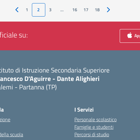
1
2
3
…
16
17
18
Pagina precedente
Pagina successiv
iciale su:
App
tituto di Istruzione Secondaria Superiore
ancesco D'Aguirre - Dante Alighieri
lemi - Partanna (TP)
Visita la pagina iniziale della scuola
la
I Servizi
zione
Personale scolastico
Famiglie e studenti
della scuola
Percorsi di studio