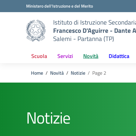
Vai ai contenuti
Vai al menu di navigazione
Vai al footer
Ministero dell'Istruzione e del Merito
Istituto di Istruzione Secondar
Francesco D'Aguirre - Dante A
Salemi - Partanna (TP)
Scuola
Servizi
Novità
Didattica
Home
Novità
Notizie
Page 2
Notizie