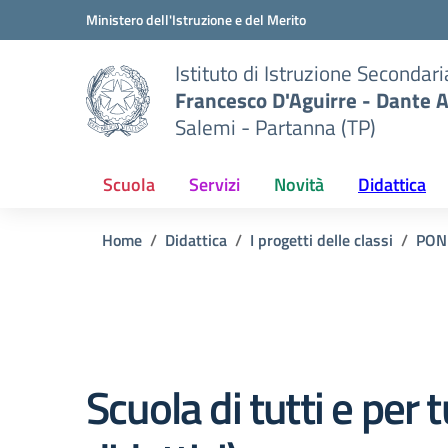
Vai ai contenuti
Vai al menu di navigazione
Vai al footer
Ministero dell'Istruzione e del Merito
Istituto di Istruzione Secondar
Francesco D'Aguirre - Dante A
Salemi - Partanna (TP)
Scuola
Servizi
Novità
Didattica
Home
Didattica
I progetti delle classi
PON
Scuola di tutti e per tu