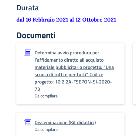
Durata
dal 16 Febbraio 2021 al 12 Ottobre 2021
Documenti
Determina avvio procedura per
l’affidamento diretto all’acquisto
materiale pubblicitario progetto: “Una
scuola di tutti e per tutti” Codice
progetto: 10.2.2A-FSEPON-SI-2020-
73
Da compilare...
Disseminazione (Kit didattici)
Da compilare...