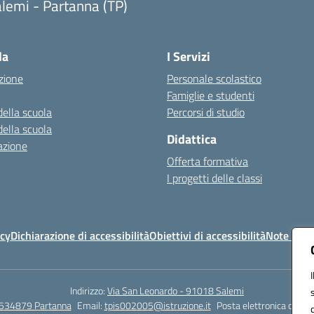
lemi - Partanna (TP)
Visita la pagina iniziale della scuola
la
I Servizi
zione
Personale scolastico
Famiglie e studenti
della scuola
Percorsi di studio
della scuola
Didattica
azione
Offerta formativa
I progetti delle classi
icy
Dichiarazione di accessibilità
Obiettivi di accessibilità
Note legal
Indirizzo:
Via San Leonardo - 91018 Salemi
534879 Partanna
Email:
tpis002005@istruzione.it
Posta elettronica certif