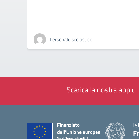
Personale scolastico
Scarica la nostra app uff
Is
Fr