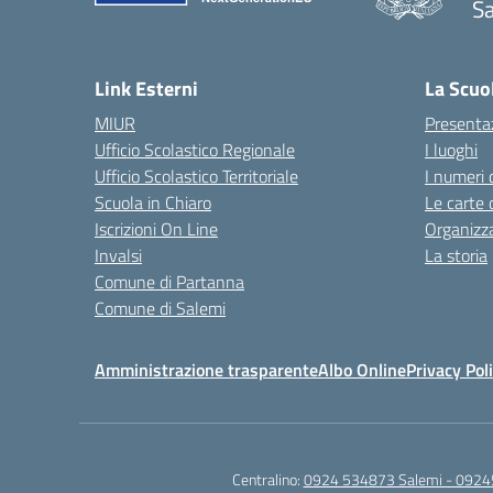
Sa
— 
Link Esterni
La Scuo
MIUR
Presenta
Ufficio Scolastico Regionale
I luoghi
Ufficio Scolastico Territoriale
I numeri 
Scuola in Chiaro
Le carte 
Iscrizioni On Line
Organizz
Invalsi
La storia
Comune di Partanna
Comune di Salemi
Amministrazione trasparente
Albo Online
Privacy Pol
Centralino:
0924 534873 Salemi - 0924