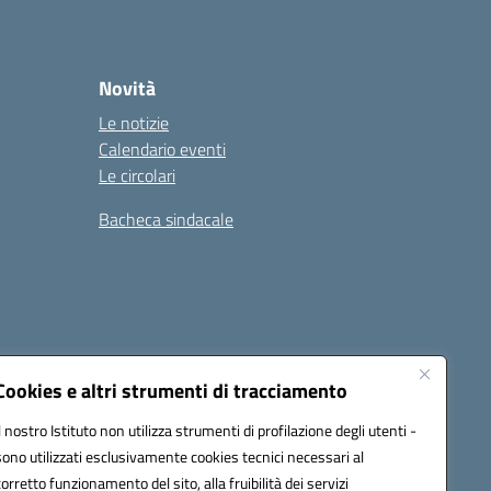
Novità
Le notizie
Calendario eventi
Le circolari
Bacheca sindacale
i
Seguici su:
Cookies e altri strumenti di tracciamento
Il nostro Istituto non utilizza strumenti di profilazione degli utenti -
sono utilizzati esclusivamente cookies tecnici necessari al
icata (PEC):
tpis002005@pec.istruzione.it
corretto funzionamento del sito, alla fruibilità dei servizi