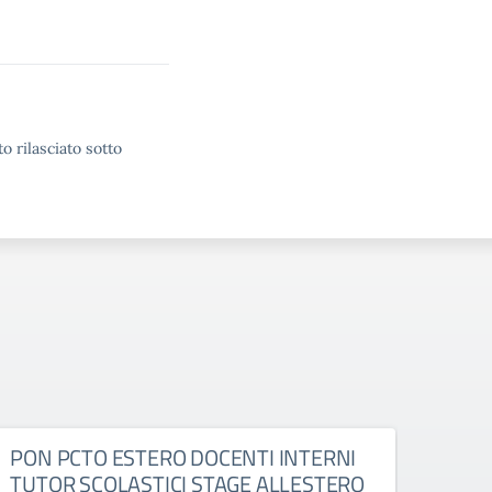
o rilasciato sotto
PON PCTO ESTERO DOCENTI INTERNI
PON
TUTOR SCOLASTICI STAGE ALLESTERO
TUT