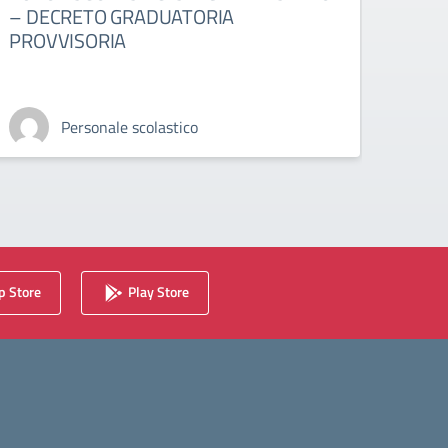
– DECRETO GRADUATORIA
AUL
PROVVISORIA
PRO
Personale scolastico
 Store
Play Store