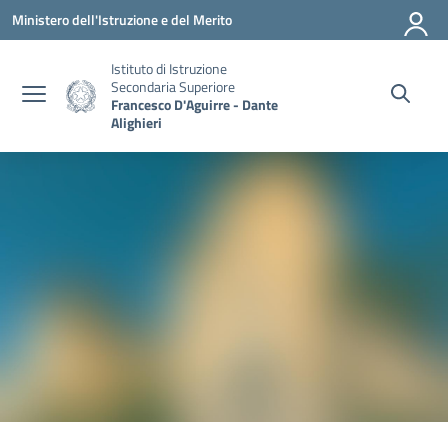
Vai ai contenuti
Vai al menu di navigazione
Vai al footer
Ministero dell'Istruzione e del Merito
Istituto di Istruzione
Secondaria Superiore
Francesco D'Aguirre - Dante
Alighieri