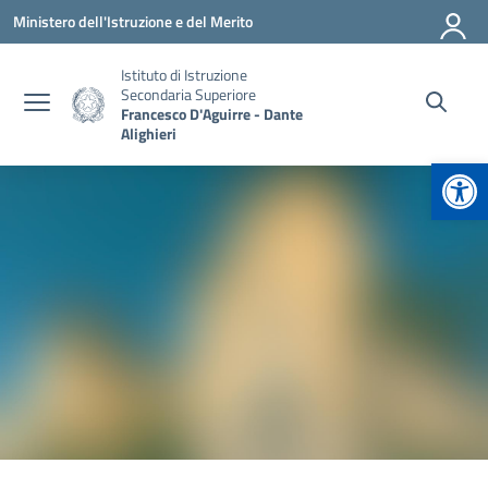
Vai ai contenuti
Vai al menu di navigazione
Vai al footer
Ministero dell'Istruzione e del Merito
Istituto di Istruzione
Secondaria Superiore
Francesco D'Aguirre - Dante
Alighieri
Apr