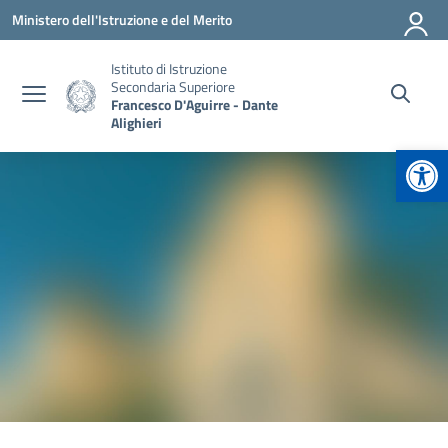
Vai ai contenuti
Vai al menu di navigazione
Vai al footer
Ministero dell'Istruzione e del Merito
Istituto di Istruzione
Secondaria Superiore
Francesco D'Aguirre - Dante
Alighieri
Apr